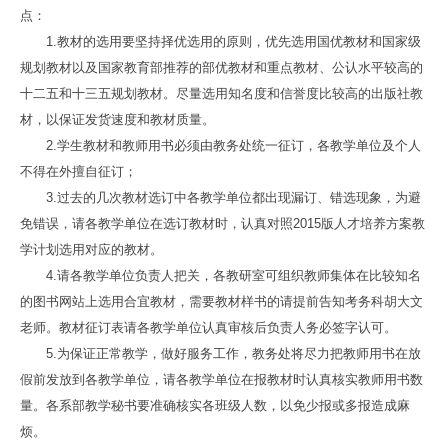
点：
1.教材的选用要坚持择优选用的原则，优先选用国优教材和国家级
规划教材以及国家教育部推荐的部优教材和重点教材、公认水平较高的
十二五和十三五规划教材。尽量选用知名度和信誉度比较高的出版社教
材，以保证发货速度和教材质量。
2.学生教材和教师用书必须由教务处统一征订，各教学单位及个人
不得在外擅自征订；
3.过去的几次教材选订中各教学单位都出现漏订、错选现象，为避
免错误，请各教学单位在选订教材时，认真对照2015版人才培养方案教
学计划选用对应的教材。
4.请各教学单位负责人把关，各教研室可组织教师集体在比较知名
的图书网站上选用合宜教材，需要教材样书的请提前告知考务科胡大文
老师。教材征订表请各教学单位认真审核后负责人务必签字认可。
5.为保证正常教学，做好服务工作，教务处将尽力把教师用书在放
假前发放到各教学单位，请各教学单位在报教材时认真核实教师用书数
量。各系部教学秘书要准确核实各班级人数，以免少报或多报造成麻
烦。