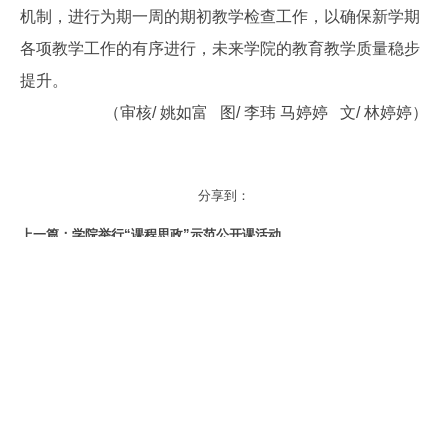
机制，进行为期一周的期初教学检查工作，以确保新学期
各项教学工作的有序进行，未来学院的教育教学质量稳步
提升。
（审核/ 姚如富 图/ 李玮 马婷婷 文/ 林婷婷）
分享到：
上一篇：
学院举行“课程思政”示范公开课活动
下一篇：
我院召开2020-2021学年第二学期第二次教学工作会议
地址：中国. 合肥经开区大学城合安路68号
电话：400-1586888（总机） 0551-68898098（院办） 0551-
63350118（招生办）
安徽绿海商务职业学院 © 版权所有
皖ICP备08001093号
技术支持：
网新科技(www.ibw.cn)